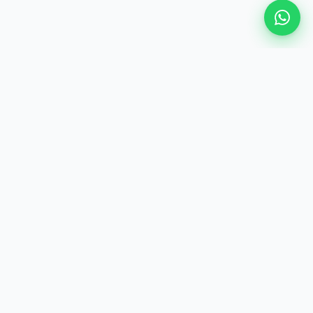
ENTREPRISE
Les Meilleurs Services de Voix Off à Casablanca, Rabat,
Tanger, Agadir et Marrakech
LÉGAL
Terms and Conditions