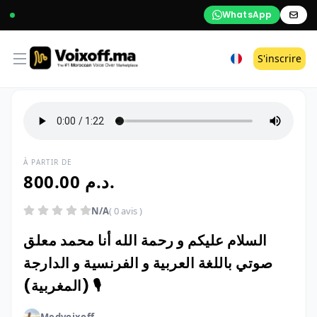
WhatsApp
Open menu
S'inscrire
À PARTIR DE
800.00 د.م.
N/A
( 0 avis )
السلام عليكم و رحمة الله أنا محمد معلق
صوتي باللغة العربية و الفرنسية و الدارجة
(المغربية) 🎙️
Medvoixoff