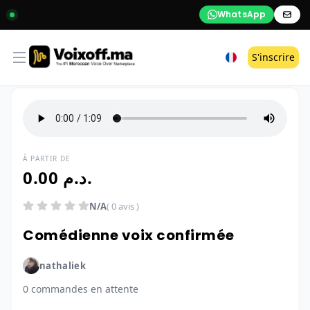
WhatsApp
Open menu
S'inscrire
À PARTIR DE
0.00 د.م.
N/A
( 0 avis )
Comédienne voix confirmée
nathaliek
0 commandes en attente