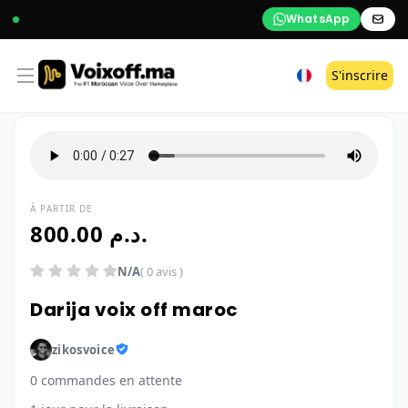
WhatsApp
Open menu
S'inscrire
À PARTIR DE
800.00 د.م.
N/A
( 0 avis )
Darija voix off maroc
zikosvoice
0 commandes en attente