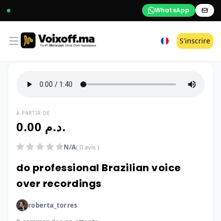
WhatsApp
Open menu
S'inscrire
À PARTIR DE
0.00 د.م.
N/A
( 0 avis )
do professional Brazilian voice
over recordings
roberta_torres