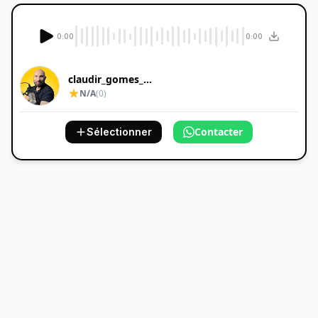
0:00
0:00
claudir_gomes_...
N/A
(0)
Contacter
Sélectionner