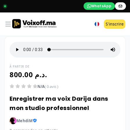
WhatsApp
Open menu
S'inscrire
À PARTIR DE
800.00 د.م.
N/A
( 0 avis )
Enregistrer ma voix Darija dans
mon studio professionnel
MehdiM