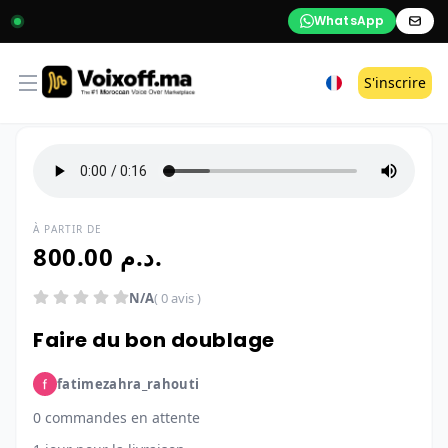
WhatsApp
Open menu
S'inscrire
À PARTIR DE
800.00 د.م.
N/A
( 0 avis )
Faire du bon doublage
fatimezahra_rahouti
0 commandes en attente