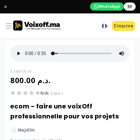
WhatsApp
Open menu
S'inscrire
À PARTIR DE
800.00 د.م.
N/A
( 0 avis )
ecom - faire une voixOff
professionnelle pour vos projets
MajidVo