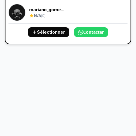
mariano_gomez_...
N/A
(0)
Contacter
Sélectionner