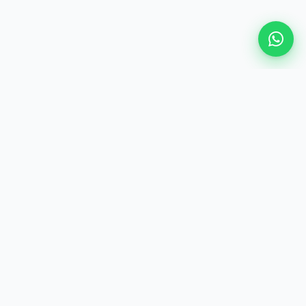
ENTREPRISE
Les Meilleurs Services de Voix Off à Casablanca, Rabat,
Tanger, Agadir et Marrakech
LÉGAL