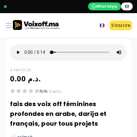
WhatsApp
Open menu
S'inscrire
À PARTIR DE
0.00 د.م.
N/A
( 0 avis )
fais des voix off féminines
profondes en arabe, darija et
français, pour tous projets
salmah