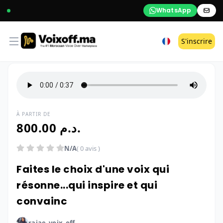
WhatsApp
Open menu
S'inscrire
À PARTIR DE
800.00 د.م.
N/A
( 0 avis )
Faites le choix d'une voix qui
résonne...qui inspire et qui
convainc
rajae_voix_off