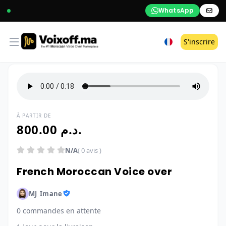
WhatsApp
Open menu
S'inscrire
À PARTIR DE
800.00 د.م.
N/A
( 0 avis )
French Moroccan Voice over
MJ_Imane
0 commandes en attente