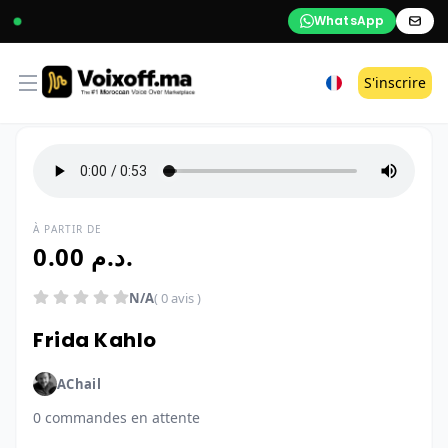
WhatsApp
Open menu
S'inscrire
À PARTIR DE
0.00 د.م.
N/A
( 0 avis )
Frida Kahlo
AChail
0 commandes en attente