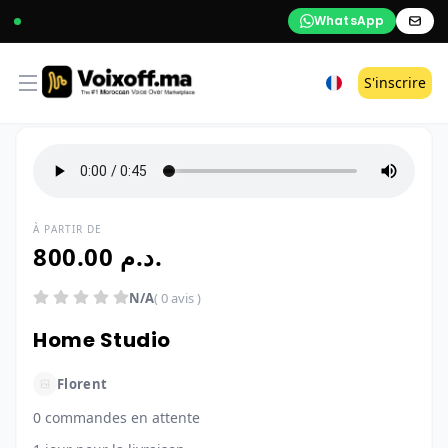
WhatsApp
Open menu
S'inscrire
À PARTIR DE
800.00 د.م.
N/A
( 0 avis )
Home Studio
Florent
0 commandes en attente