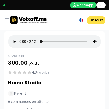
WhatsApp
Open menu
S'inscrire
À PARTIR DE
800.00 د.م.
N/A
( 0 avis )
Home Studio
Florent
0 commandes en attente