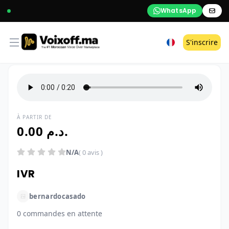
WhatsApp
Open menu
S'inscrire
À PARTIR DE
0.00 د.م.
N/A
( 0 avis )
IVR
bernardocasado
0 commandes en attente