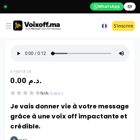
WhatsApp
Open menu
S'inscrire
À PARTIR DE
0.00 د.م.
N/A
( 0 avis )
Je vais donner vie à votre message
grâce à une voix off impactante et
crédible.
yara