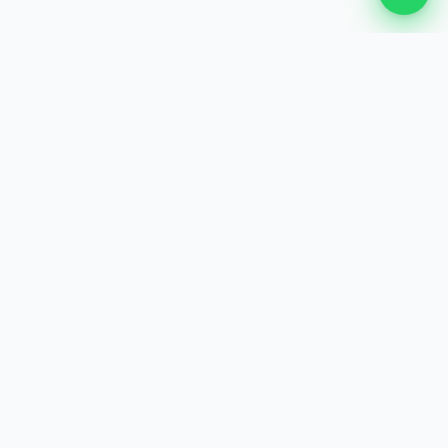
ENTREPRISE
Les Meilleurs Services de Voix Off à Casablanca, Rabat,
Tanger, Agadir et Marrakech
LÉGAL
Terms and Conditions
LIENS