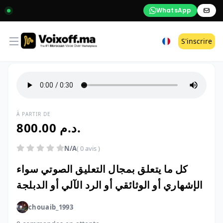
WhatsApp
Open menu
S'inscrire
À PARTIR DE
800.00 د.م.
N/A
( 0 avis )
كل ما يتعلق بمجال التعليق الصوتي سواء
الإشهاري أو الوثائقي أو الرد الآلي أو الدبلجة
chouaib_1993