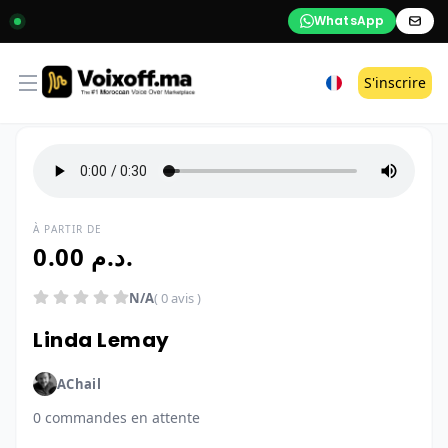
WhatsApp
Open menu
S'inscrire
À PARTIR DE
0.00 د.م.
N/A
( 0 avis )
Linda Lemay
AChail
0 commandes en attente