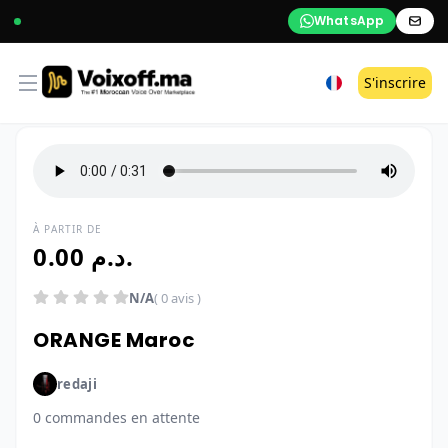
WhatsApp
Open menu
S'inscrire
À PARTIR DE
0.00 د.م.
N/A
( 0 avis )
ORANGE Maroc
redaji
0 commandes en attente