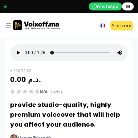
WhatsApp
Open menu
S'inscrire
À PARTIR DE
0.00 د.م.
N/A
( 0 avis )
provide studio-quality, highly
premium voiceover that will help
you affect your audience.
MaxwellKornVO