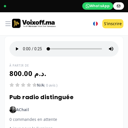
WhatsApp
Open menu
S'inscrire
À PARTIR DE
800.00 د.م.
N/A
( 0 avis )
Pub radio distinguée
AChail
0 commandes en attente