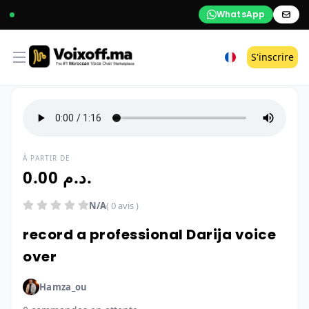
WhatsApp
Open menu
S'inscrire
À PARTIR DE
0.00 د.م.
N/A
( 0 avis )
record a professional Darija voice
over
Hamza_ou