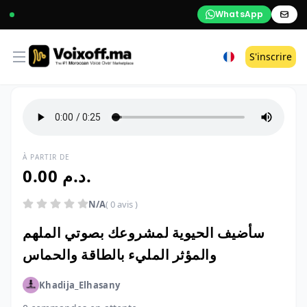
WhatsApp
Open menu
S'inscrire
À PARTIR DE
0.00 د.م.
N/A
( 0 avis )
سأضيف الحيوية لمشروعك بصوتي الملهم
والمؤثر المليء بالطاقة والحماس
Khadija_Elhasany