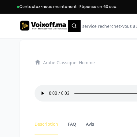
Contactez-nous maintenant · Réponse en 60 sec.
Search
Arabe Classique
Homme
Home
Description
FAQ
Avis