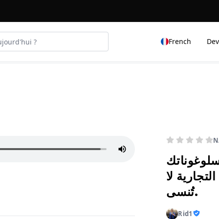
French
Dev
N
سلوغوناتك
التجارية لا
تُنسى.
Rid1