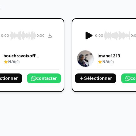
s
0:00
0:00
0:00
0:
bouchravoixoff...
imane1213
N/A
(0)
N/A
(0)
Contacter
Co
ctionner
Sélectionner