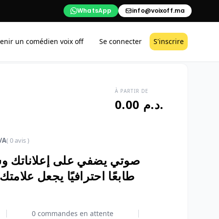
WhatsApp
info@voixoff.ma
enir un comédien voix off
Se connecter
S'inscrire
À PARTIR DE
0.00 د.م.
/A
( 0 avis )
صوتي يضفي على إعلاناتك و
طابعًا احترافيًا يجعل علامتك 
0 commandes en attente