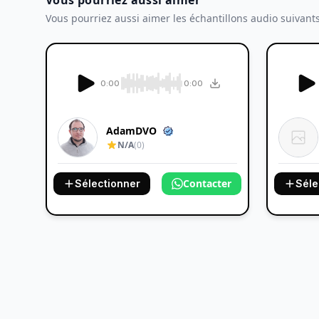
Vous pourriez aussi aimer
Vous pourriez aussi aimer les échantillons audio suivant
0:00
0:00
AdamDVO
N/A
(0)
er
Contacter
Sélectionner
Séle