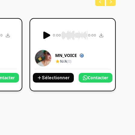
00
0:00
0:00
MN_VOICE
N/A
(0)
ntacter
Contacter
Sélectionner