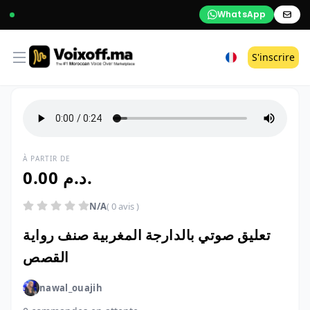
WhatsApp
Open menu
S'inscrire
À PARTIR DE
0.00 د.م.
N/A
( 0 avis )
تعليق صوتي بالدارجة المغربية صنف رواية
القصص
nawal_ouajih