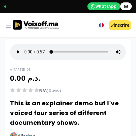
WhatsApp
Open menu
S'inscrire
À PARTIR DE
0.00 د.م.
N/A
( 0 avis )
This is an explainer demo but I've
voiced four series of different
documentary shows.
rillaskey