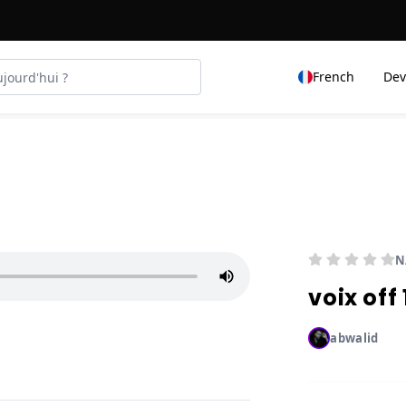
French
Dev
N
voix off
abwalid