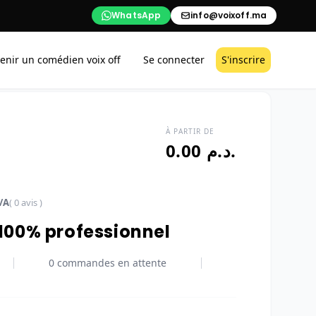
WhatsApp
info@voixoff.ma
enir un comédien voix off
Se connecter
S'inscrire
À PARTIR DE
0.00 د.م.
/A
( 0 avis )
 100% professionnel
0 commandes en attente