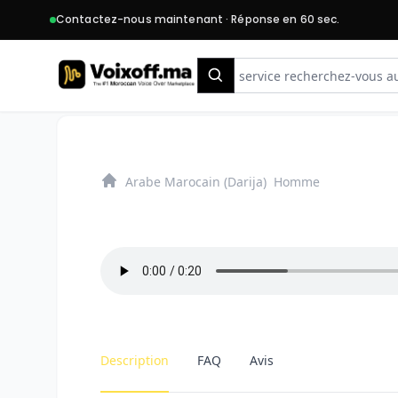
Contactez-nous maintenant · Réponse en 60 sec.
Search
Arabe Marocain (Darija)
Homme
Home
Description
FAQ
Avis