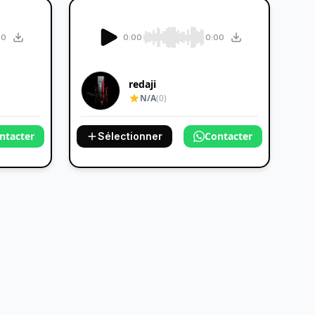
00
0:00
0:00
redaji
N/A
(0)
ntacter
Contacter
Sélectionner