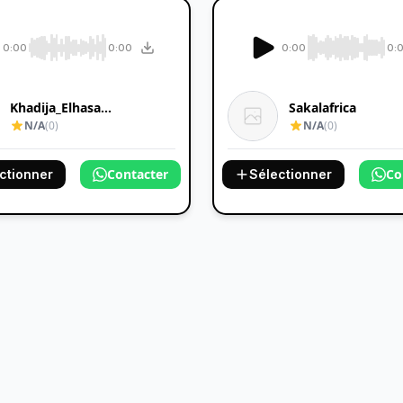
0:00
0:00
0:00
0:
Khadija_Elhasa...
Sakalafrica
N/A
(0)
N/A
(0)
Contacter
Co
ctionner
Sélectionner