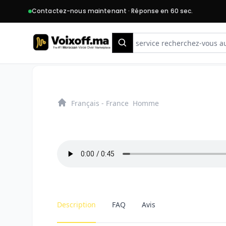
Contactez-nous maintenant · Réponse en 60 sec.
Search
Français - France
Homme
Home
Description
FAQ
Avis