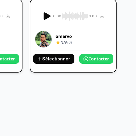
00
0:00
0:00
omarvo
N/A
(0)
ntacter
Contacter
Sélectionner