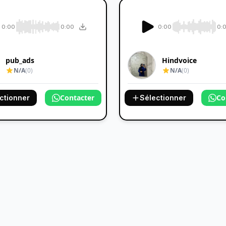
0:00
0:00
0:00
0:
pub_ads
Hindvoice
N/A
(0)
N/A
(0)
Contacter
Co
ctionner
Sélectionner