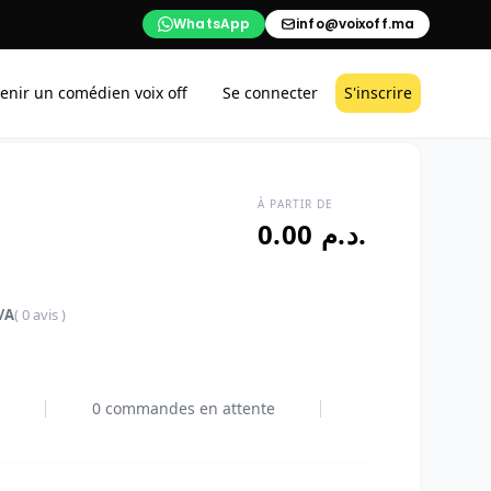
WhatsApp
info@voixoff.ma
enir un comédien voix off
Se connecter
S'inscrire
À PARTIR DE
0.00 د.م.
/A
( 0 avis )
0 commandes en attente