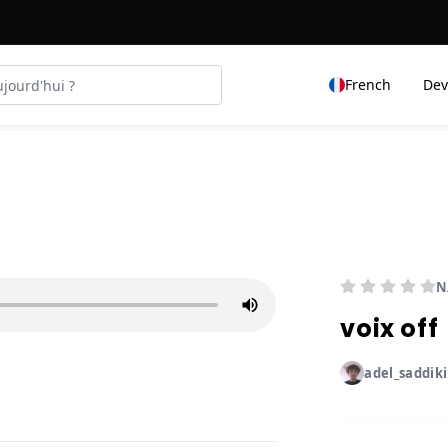
French
Dev
N
voix off
adel_saddiki