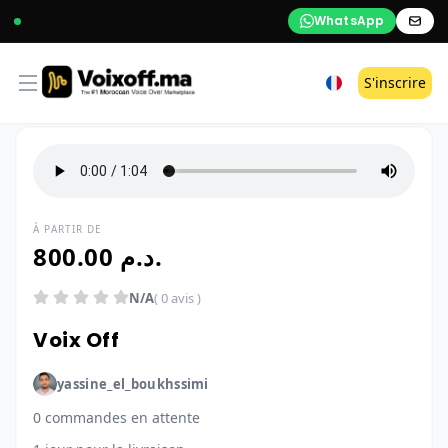
WhatsApp
Open menu
S'inscrire
À PARTIR DE
800.00 د.م.
N/A
( 0 avis )
Voix Off
yassine_el_boukhssimi
0 commandes en attente