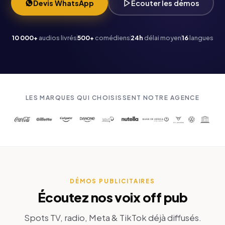
Devis WhatsApp
Écouter les démos
10 000+
audios livrés
500+
comédiens
24h
délai moyen
16
langues
LES MARQUES QUI CHOISISSENT NOTRE AGENCE
DÉMOS PUBLICITAIRES
Écoutez nos voix off pub
Spots TV, radio, Meta & TikTok déjà diffusés.