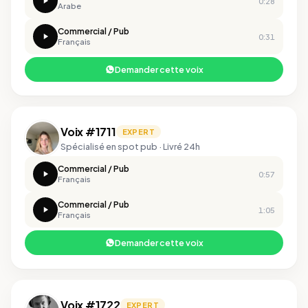
0:28
Arabe
Commercial / Pub
0:31
Français
Demander cette voix
Voix #1711
EXPERT
Spécialisé en spot pub · Livré 24h
Commercial / Pub
0:57
Français
Commercial / Pub
1:05
Français
Demander cette voix
Voix #1722
EXPERT