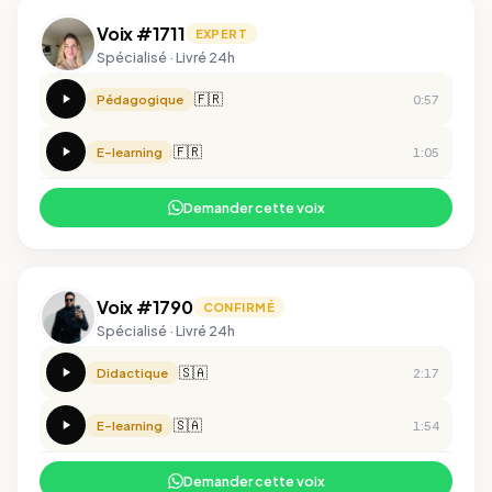
Voix #1711
EXPERT
Spécialisé · Livré 24h
🇫🇷
Pédagogique
0:57
🇫🇷
E-learning
1:05
Demander cette voix
Voix #1790
CONFIRMÉ
Spécialisé · Livré 24h
🇸🇦
Didactique
2:17
🇸🇦
E-learning
1:54
Demander cette voix