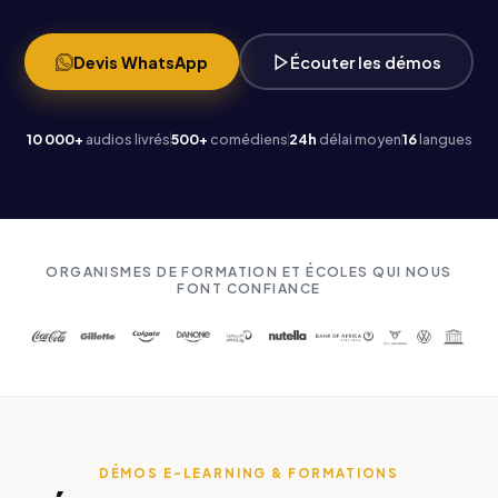
Devis WhatsApp
Écouter les démos
10 000+
audios livrés
500+
comédiens
24h
délai moyen
16
langues
ORGANISMES DE FORMATION ET ÉCOLES QUI NOUS
FONT CONFIANCE
DÉMOS E-LEARNING & FORMATIONS